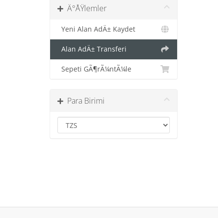
Ä°ÅŸlemler
Yeni Alan AdÄ± Kaydet
Alan AdÄ± Transferi
Sepeti GÃ¶rÃ¼ntÃ¼le
Para Birimi