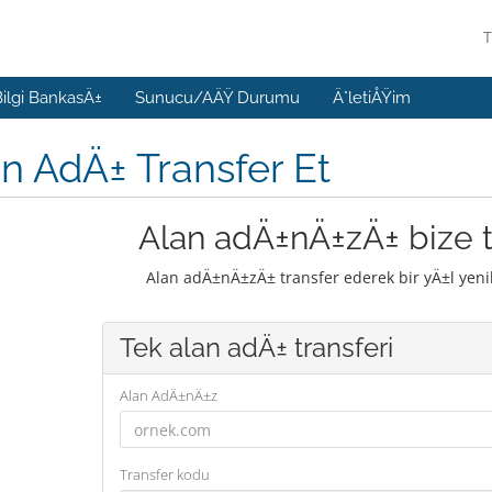
Bilgi BankasÄ±
Sunucu/AÄŸ Durumu
Ä°letiÅŸim
n AdÄ± Transfer Et
Alan adÄ±nÄ±zÄ± bize t
Alan adÄ±nÄ±zÄ± transfer ederek bir yÄ±l yen
Tek alan adÄ± transferi
Alan AdÄ±nÄ±z
Transfer kodu