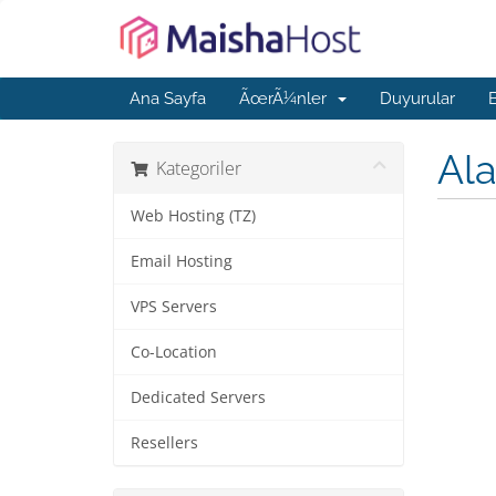
Ana Sayfa
ÃœrÃ¼nler
Duyurular
Ala
Kategoriler
Web Hosting (TZ)
Email Hosting
VPS Servers
Co-Location
Dedicated Servers
Resellers