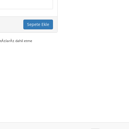
Sepete Ekle
tÄ±larÄ± dahil etme