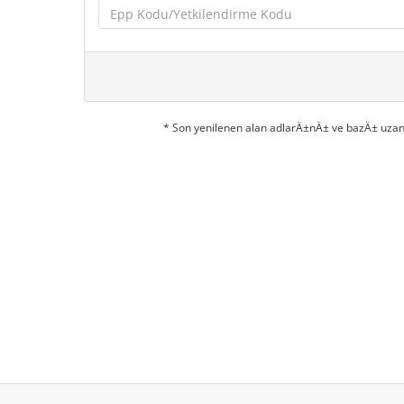
* Son yenilenen alan adlarÄ±nÄ± ve bazÄ± uzan