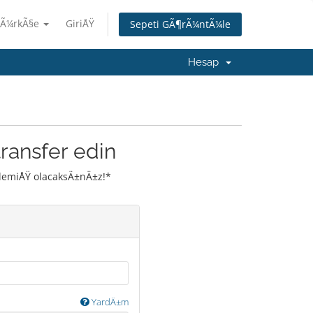
TÃ¼rkÃ§e
GiriÅŸ
Sepeti GÃ¶rÃ¼ntÃ¼le
Hesap
ransfer edin
ilemiÅŸ olacaksÄ±nÄ±z!*
YardÄ±m