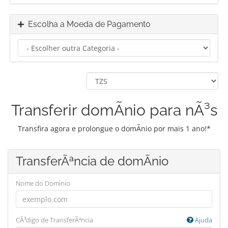
Escolha a Moeda de Pagamento
Transferir domÃ­nio para nÃ³s
Transfira agora e prolongue o domÃ­nio por mais 1 ano!*
TransferÃªncia de domÃ­nio
Nome do Dominio
CÃ³digo de TransferÃªncia
Ajuda