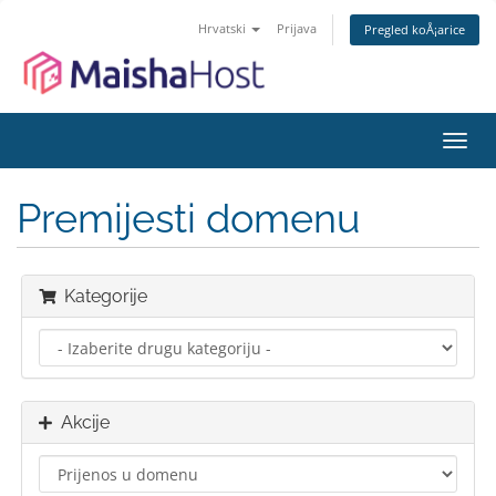
Hrvatski
Prijava
Pregled koÅ¡arice
Preba
navig
Premijesti domenu
Kategorije
Akcije