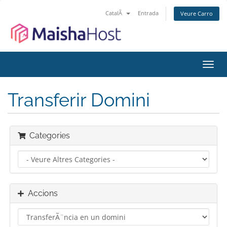
CatalÃ
Entrada
Veure Carro
Canv
la
naveg
Transferir Domini
Categories
Accions