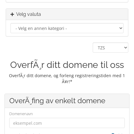
Velg valuta
OverfÃ¸r ditt domene til oss
OverfÃ¸r ditt domene, og forleng registreringstiden med 1
Ã¥r!*
OverÃ¸fing av enkelt domene
Domenenavn