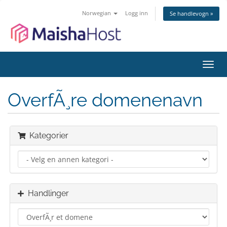
Norwegian
Logg inn
Se handlevogn »
Bytt
navig
OverfÃ¸re domenenavn
Kategorier
Handlinger