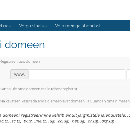
ebaas
Võrgu staatus
Võta meiega ühendust
li domeen
Registreeri uus domeen
www.
Kanna üle oma domeen meile teisest registrist
Ma kavatsen kasutada enda olemasolevat domeeni ja uuendan oma nimeserv
 domeeni registreerimine kehtib ainult järgmistele laiendustele: .co.tz
ac.tz, .sc.tz, .tv.tz, .me.tz, .ug, .co.ug, .net.ug, .or.ug, .org.ug