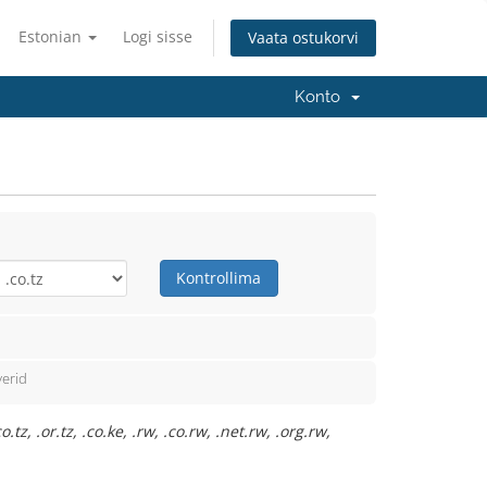
Estonian
Logi sisse
Vaata ostukorvi
Konto
Kontrollima
erid
, .or.tz, .co.ke, .rw, .co.rw, .net.rw, .org.rw,