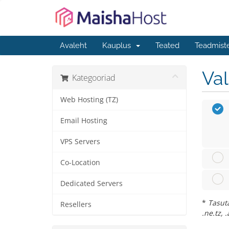
Avaleht
Kauplus
Teated
Teadmist
Va
Kategooriad
Web Hosting (TZ)
Email Hosting
VPS Servers
Co-Location
Dedicated Servers
*
Tasuta
Resellers
.ne.tz, .