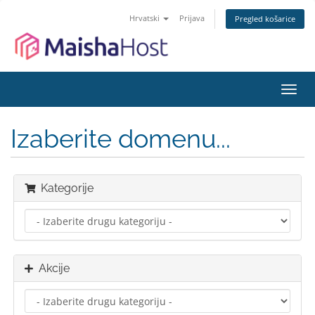
Hrvatski
Prijava
Pregled košarice
Preba
navig
Izaberite domenu...
Kategorije
Akcije