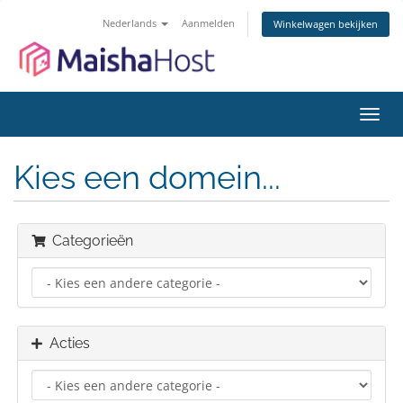
Nederlands
Aanmelden
Winkelwagen bekijken
Navig
in-/u
Kies een domein...
Categorieën
Acties