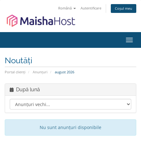
Română
Autentificare
Coșul meu
Navi
Toggl
Noutăți
Portal clienți
Anunțuri
august 2026
După lună
Nu sunt anunțuri disponibile