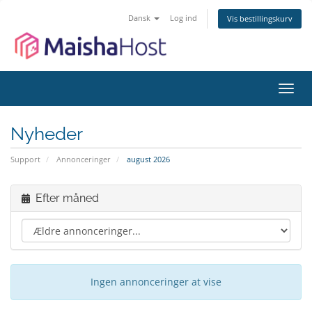
Dansk
Log ind
Vis bestillingskurv
Skift
navig
Nyheder
Support
Annonceringer
august 2026
Efter måned
Ingen annonceringer at vise