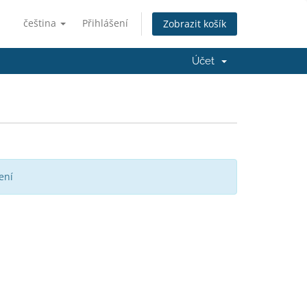
čeština
Přihlášení
Zobrazit košík
Účet
ení