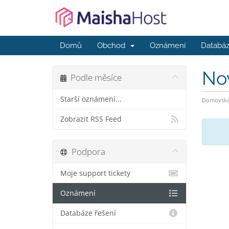
Domů
Obchod
Oznámení
Databáz
No
Podle měsíce
Starší oznámení...
Domovská 
Zobrazit RSS Feed
Podpora
Moje support tickety
Oznámení
Databáze řešení