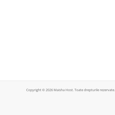
Copyright © 2026 Maisha Host. Toate drepturile rezervate.