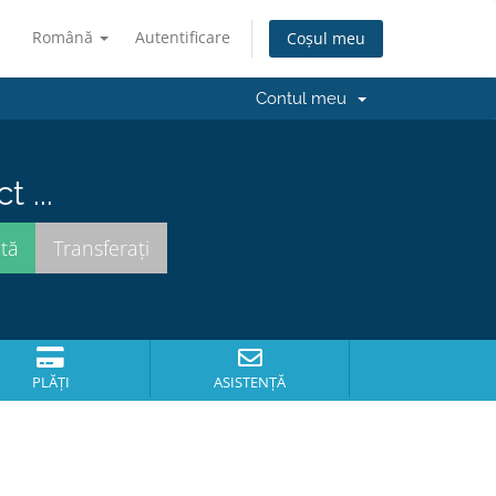
Română
Autentificare
Coșul meu
Contul meu
 ...
PLĂȚI
ASISTENȚĂ