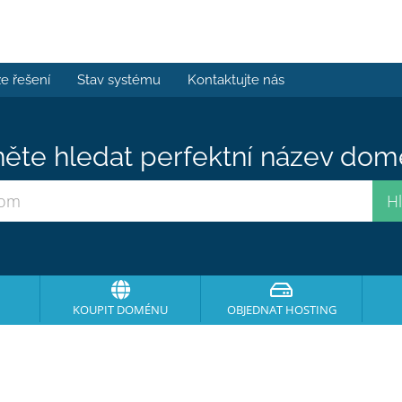
e řešení
Stav systému
Kontaktujte nás
ěte hledat perfektní název domé
KOUPIT DOMÉNU
OBJEDNAT HOSTING