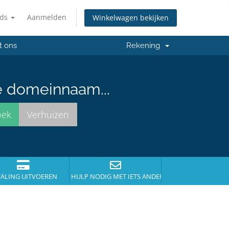
nds
Aanmelden
Winkelwagen bekijken
t ons
Rekening
e domeinnaam...
TALING UITVOEREN
HULP NODIG MET IETS ANDERS?