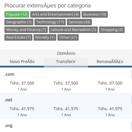
Procurar extensÃµes por categoria
Popular (12)
Arts and Entertainment (4)
Business (10)
Geographic (1)
Technology (17)
Services (43)
Money and Finance (7)
Leisure and Recreation (1)
Shopping (2)
Real Estate (7)
Novelty (1)
Other (21)
DomÃ­nio
Novo PreÃ§o
Transferir
RenovaÃ§Ã£o
.com
Tshs. 37,500
Tshs. 37,500
Tshs. 37,500
1 Ano
1 Ano
1 Ano
.net
Tshs. 41,975
Tshs. 41,975
Tshs. 41,975
1 Ano
1 Ano
1 Ano
.org