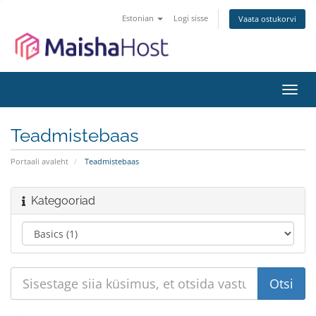
Estonian
Logi sisse
Vaata ostukorvi
Lülit
navig
Teadmistebaas
Portaali avaleht
Teadmistebaas
Kategooriad