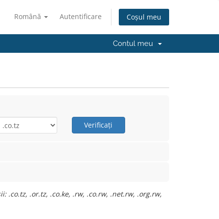
Română
Autentificare
Coșul meu
Contul meu
Verificați
co.tz, .or.tz, .co.ke, .rw, .co.rw, .net.rw, .org.rw,