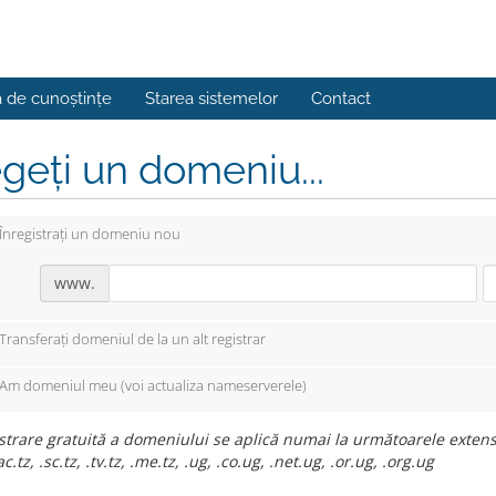
a de cunoștințe
Starea sistemelor
Contact
geți un domeniu...
Înregistrați un domeniu nou
www.
Transferați domeniul de la un alt registrar
Am domeniul meu (voi actualiza nameserverele)
strare gratuită a domeniului se aplică numai la următoarele extensii: .
ac.tz, .sc.tz, .tv.tz, .me.tz, .ug, .co.ug, .net.ug, .or.ug, .org.ug