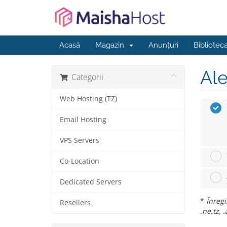
Acasă
Magazin
Anunțuri
Bibliotec
Ale
Categorii
Web Hosting (TZ)
Email Hosting
VPS Servers
Co-Location
Dedicated Servers
*
Înregi
Resellers
.ne.tz, .