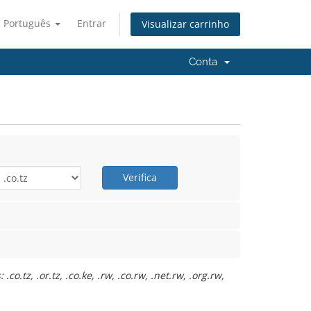
Português
Entrar
Visualizar carrinho
Conta
Verifica
.tz, .or.tz, .co.ke, .rw, .co.rw, .net.rw, .org.rw,