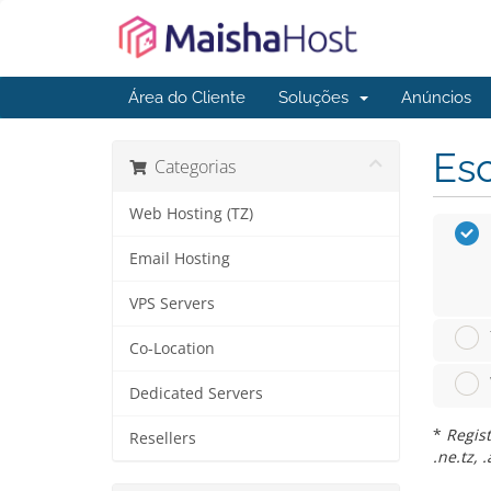
Área do Cliente
Soluções
Anúncios
Esc
Categorias
Web Hosting (TZ)
Email Hosting
VPS Servers
Co-Location
Dedicated Servers
*
Regist
Resellers
.ne.tz, .