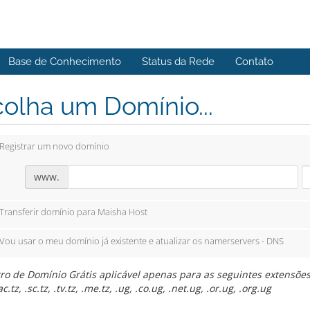
Base de Conhecimento
Status da Rede
Contato
olha um Domínio...
Registrar um novo domínio
www.
Transferir domínio para Maisha Host
Vou usar o meu domínio já existente e atualizar os namerservers - DNS
ro de Domínio Grátis aplicável apenas para as seguintes extensões: .co
ac.tz, .sc.tz, .tv.tz, .me.tz, .ug, .co.ug, .net.ug, .or.ug, .org.ug