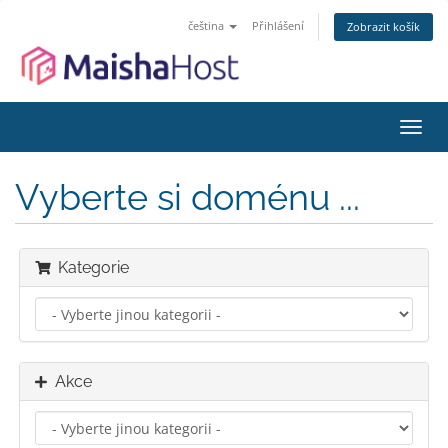
čeština
Přihlášení
Zobrazit košík
Přep
navig
Vyberte si doménu ...
Kategorie
Akce