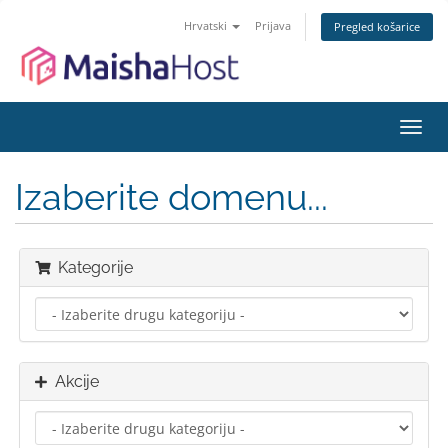
Hrvatski
Prijava
Pregled košarice
Preba
navig
Izaberite domenu...
Kategorije
Akcije