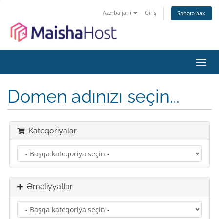
Azerbaijani
Giriş
Səbətə bax
Naviq
keçid
Domen adınızı seçin...
Kateqoriyalar
Əməliyyatlar