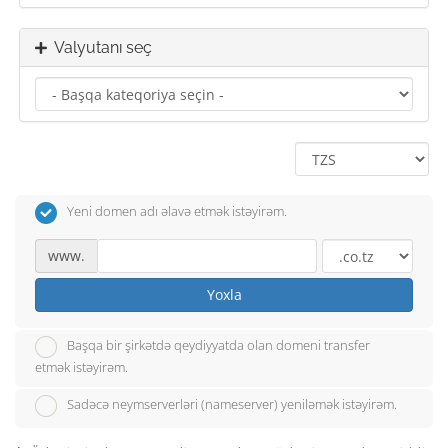
Valyutanı seç
Yeni domen adı əlavə etmək istəyirəm.
www.
Yoxla
Başqa bir şirkətdə qeydiyyatda olan domeni transfer
etmək istəyirəm.
Sadəcə neymserverləri (nameserver) yeniləmək istəyirəm.