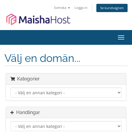
Svenska
Logga in
Se kundvagnen
Växla
navig
Välj en domän...
Kategorier
Handlingar