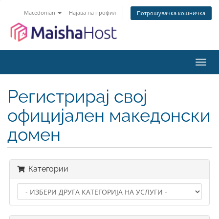
Macedonian
Најава на профил
Потрошувачка кошничка
Вклу
ја
нави
Регистрирај свој
официјален македонски
домен
Категории