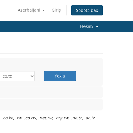
Azerbaijani
Giriş
Səbətə bax
Hesab
Yoxla
co.ke, .rw, .co.rw, .net.rw, .org.rw, .ne.tz, .ac.tz,