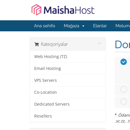
Ana səhifə
Mağaza
Elanlar
Məluma
Dom
Kateqoriyalar
Web Hosting (TZ)
Email Hosting
VPS Servers
Co-Location
Dedicated Servers
*
Ödəniş
Resellers
.sc.tz, .