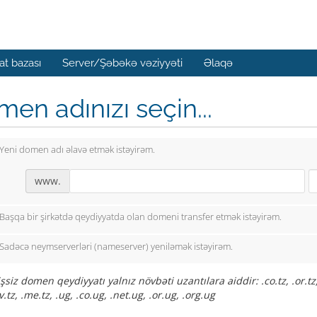
t bazası
Server/Şəbəkə vəziyyəti
Əlaqə
en adınızı seçin...
Yeni domen adı əlavə etmək istəyirəm.
www.
Başqa bir şirkətdə qeydiyyatda olan domeni transfer etmək istəyirəm.
Sadəcə neymserverləri (nameserver) yeniləmək istəyirəm.
siz domen qeydiyyatı yalnız növbəti uzantılara aiddir: .co.tz, .or.tz, .
tv.tz, .me.tz, .ug, .co.ug, .net.ug, .or.ug, .org.ug