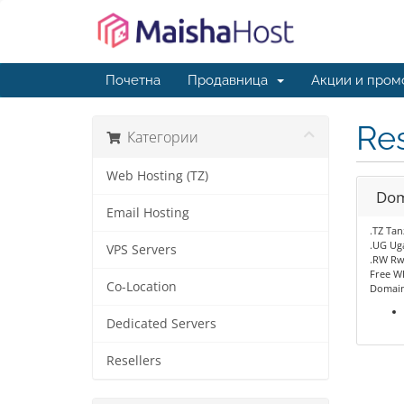
Почетна
Продавница
Акции и пром
Res
Категории
Web Hosting (TZ)
Dom
Email Hosting
.TZ Tan
.UG Ug
VPS Servers
.RW Rw
Free W
Co-Location
Domain
Dedicated Servers
Resellers