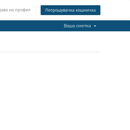
јава на профил
Потрошувачка кошничка
Ваша сметка