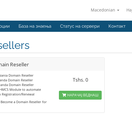
Macedonian
На
оции
База на знаења
Статус на сервери
Контакт
ellers
ain Reseller
zania Domain Reseller
Tshs. 0
anda Domain Reseller
anda Domain Reseller
HMCS Module to automate
 Registration/Renewal
НАРАЧАЈ ВЕДНАШ
Become a Domain Reseller for