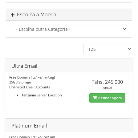
Escolha a Moeda
Ultra Email
Free Domain (.tz/.ke/.rw/.ug)
Tshs. 245,000
25GB Storage
Unlimited Email Accounts
Anual
Tanzania
Server Location
Assinar agora
Platinum Email
Free Domain (.tz/.ke/.rw/.ug)