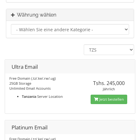
Währung wählen
Ultra Email
Free Domain (.tz/.ke/.rw/.ug)
Tshs. 245,000
25GB Storage
Unlimited Email Accounts
Jährlich
Tanzania
Server Location
Jetzt bestellen
Platinum Email
Free Domain (.tz/.ke/.rw/.ug)