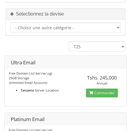
Sélectionnez la devise
Ultra Email
Free Domain (.tz/.ke/.rw/.ug)
Tshs. 245,000
25GB Storage
Unlimited Email Accounts
Annuel
Tanzania
Server Location
Commander
Platinum Email
Free Domain (.tz/.ke/.rw/.ug)