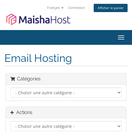
Français
Connexion
Afficher le panier
Bascu
la
navig
Email Hosting
Catégories
Actions