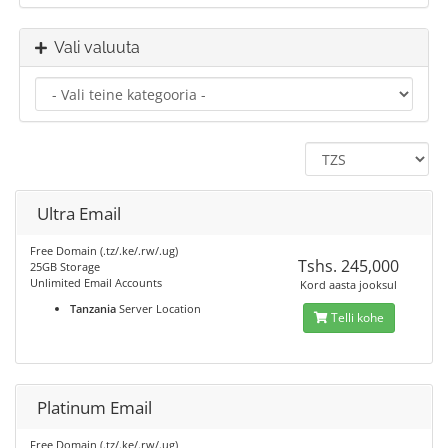
Vali valuuta
Ultra Email
Free Domain (.tz/.ke/.rw/.ug)
Tshs. 245,000
25GB Storage
Unlimited Email Accounts
Kord aasta jooksul
Tanzania
Server Location
Telli kohe
Platinum Email
Free Domain (.tz/.ke/.rw/.ug)