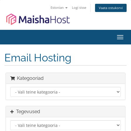
Estonian
Logi sisse
Vaata ostukorvi
Lülit
navig
Email Hosting
Kategooriad
Tegevused