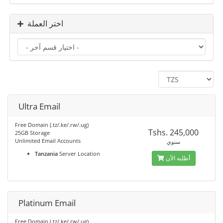
اختر العملة
Ultra Email
Free Domain (.tz/.ke/.rw/.ug)
Tshs. 245,000
25GB Storage
Unlimited Email Accounts
سنوي
Tanzania
Server Location
أطلبه الآن
Platinum Email
Free Domain (.tz/.ke/.rw/.ug)