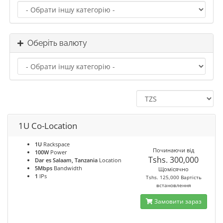
Оберіть валюту
1U Co-Location
1U
Rackspace
Починаючи від
100W
Power
Tshs. 300,000
Dar es Salaam, Tanzania
Location
5Mbps
Bandwidth
Щомісячно
1
IPs
Tshs. 125,000 Вартість
встановлення
Замовити зараз