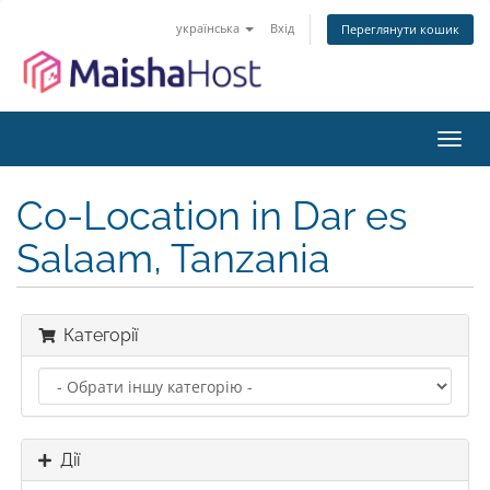
українська
Вхід
Переглянути кошик
Пере
наві
Co-Location in Dar es
Salaam, Tanzania
Категорії
Дії