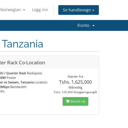
Norwegian
Logg inn
Se handlevogn »
Konto
 Tanzania
ter Rack Co-Location
0U / Quarter Rack
Rackspace
Starter fra
00W
Power
Tshs. 1,625,000
ar es Salaam, Tanzania
Location
0Mbps
Bandwidth
Månedlig
IPs
Tshs. 125,000 Klargjøringsavgift
Bestill nå