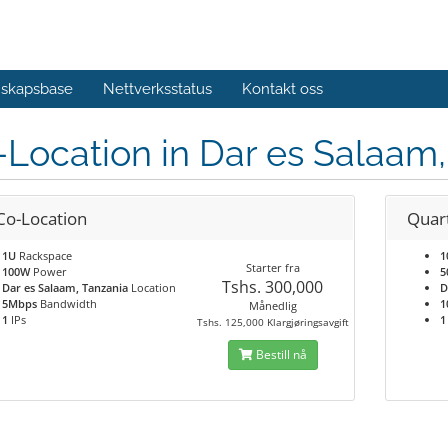
skapsbase
Nettverksstatus
Kontakt oss
Location in Dar es Salaam,
Co-Location
Quar
1U
Rackspace
1
Starter fra
100W
Power
5
Tshs. 300,000
Dar es Salaam, Tanzania
Location
D
5Mbps
Bandwidth
1
Månedlig
1
IPs
1
Tshs. 125,000 Klargjøringsavgift
Bestill nå