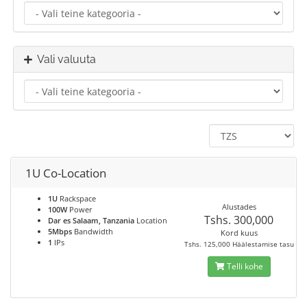
Vali valuuta
1U Co-Location
1U
Rackspace
Alustades
100W
Power
Tshs. 300,000
Dar es Salaam, Tanzania
Location
5Mbps
Bandwidth
Kord kuus
1
IPs
Tshs. 125,000 Häälestamise tasu
Telli kohe