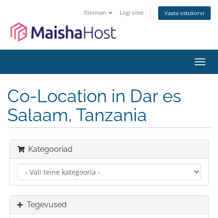
Estonian
Logi sisse
Vaata ostukorvi
Lülit
navig
Co-Location in Dar es
Salaam, Tanzania
Kategooriad
Tegevused