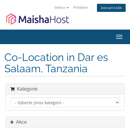
čeština
Přihlášení
Zobrazit košík
Přep
navig
Co-Location in Dar es
Salaam, Tanzania
Kategorie
Akce