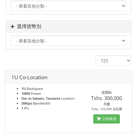
選擇貨幣別
1U Co-Location
1U
Rackspace
從開始
100W
Power
Tshs. 300,000
Dar es Salaam, Tanzania
Location
5Mbps
Bandwidth
月繳
1
IPs
Tshs. 125,000 設定費
立即購買