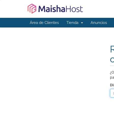
Área de Clientes
Tienda
Anuncios
¿O
pa
Di