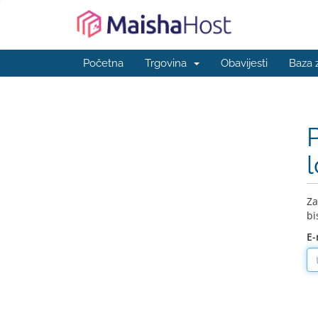
Početna
Trgovina
Obavijesti
Baza 
Za
bi
E-