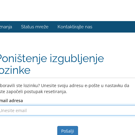
znanja
Status mreže
Kontaktirajte nas
Poništenje izgubljenje
lozinke
boravili ste lozinku? Unesite svoju adresu e-pošte u nastavku da
ste započeli postupak resetiranja.
mail adresa
Pošalji