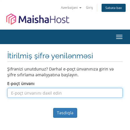
Azerbaijani
Giriş
Səbətə bax
Naviq
keçid
İtirilmiş şifrə yenilənməsi
Şifrənizi unutdunuz? Dərhal e-poçt ünvanınıza girin və
şifre sıfırlama əməliyyatına başlayın.
E-poçt ünvanı
Təsdiqlə