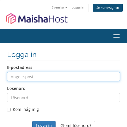
Svenska
Logga in
Se kundvagnen
Växla
navig
Logga in
E-postadress
Lösenord
Kom ihåg mig
Glömt lösenord?