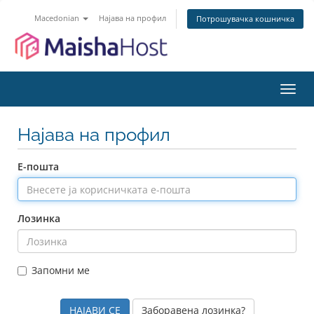
Macedonian
Најава на профил
Потрошувачка кошничка
Вклу
ја
нави
Најава на профил
Е-пошта
Лозинка
Запомни ме
Заборавена лозинка?