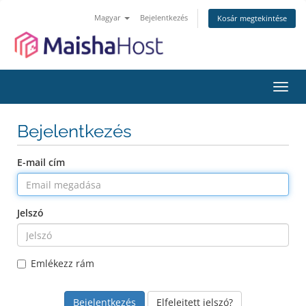
Magyar
Bejelentkezés
Kosár megtekintése
Váltá
a
navig
Bejelentkezés
E-mail cím
Jelszó
Emlékezz rám
Elfelejtett jelszó?