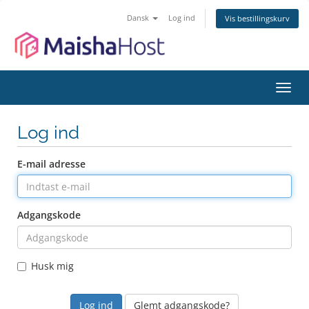
Dansk
Log ind
Vis bestillingskurv
Skift
navig
Log ind
E-mail adresse
Adgangskode
Husk mig
Glemt adgangskode?