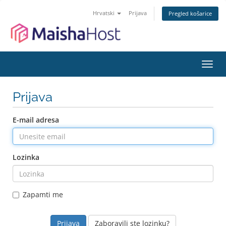
Hrvatski
Prijava
Pregled košarice
Preba
navig
Prijava
E-mail adresa
Lozinka
Zapamti me
Zaboravili ste lozinku?