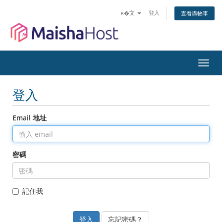
ĸ�文
登入
查看購物車
切
換
導
登入
覽
Email 地址
密碼
記住我
忘記密碼？