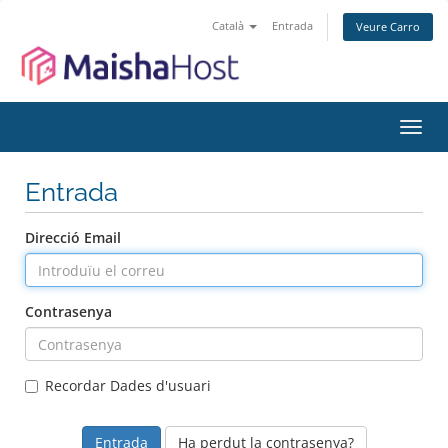
Català
Entrada
Veure Carro
Canv
la
nave
Entrada
Direcció Email
Contrasenya
Recordar Dades d'usuari
Ha perdut la contrasenya?